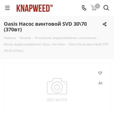
0
Oasis Насос винтовой SVD 30\70
(370вт)
Главная
-
Каталог
-
Отопление, водоснабжение, сантехника
-
Котлы, водонагреватели, баки, счетчики
-
Oasis Насос винтовой SVD
30\70 (370вт)