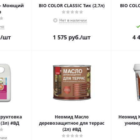
) - Моющий
BIO COLOR CLASSIC Тик (2,7л)
BIO COLO
р
Нет в наличии
но
.
/шт
1 575
руб.
/шт
4 
грунтовка
Неомид Масло
Неомид 
 (3л) #ВД
деревозащитное для террас
универ
(2л) #ВД
ичии