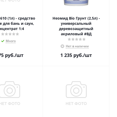
10 (1л) - средство
Неомид Bio Грунт (2,5л) -
 для бань и саун,
универсальный
нцентрат 1:4
деревозащитный
акриловый #ВД
Много
Нет в наличии
75
руб.
/шт
1 235
руб.
/шт