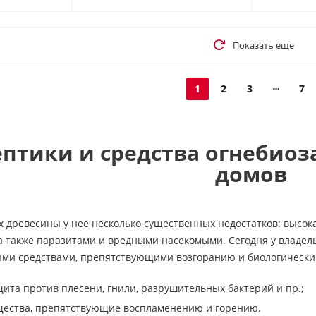
Показать еще
1
2
3
7
ептики и средства огнебио
домов
ах древесины у нее несколько существенных недостатков: выс
 а также паразитами и вредными насекомыми. Сегодня у владел
ми средствами, препятствующими возгоранию и биологическим
ита против плесени, гнили, разрушительных бактерий и пр.;
ества, препятствующие воспламенению и горению.