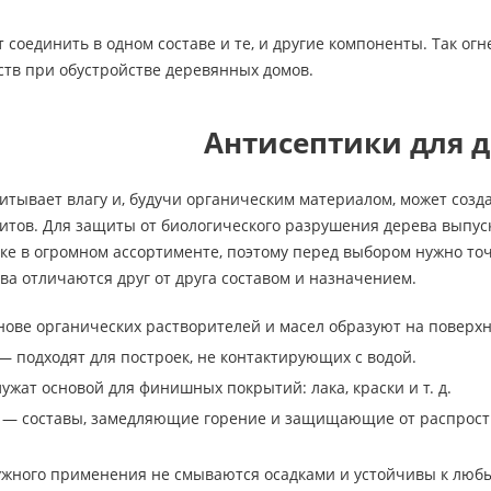
 соединить в одном составе и те, и другие компоненты. Так ог
ств при обустройстве деревянных домов.
Антисептики для 
тывает влагу и, будучи органическим материалом, может созд
зитов. Для защиты от биологического разрушения дерева выпу
е в огромном ассортименте, поэтому перед выбором нужно точ
ва отличаются друг от друга составом и назначением.
нове органических растворителей и масел образуют на поверхн
 подходят для построек, не контактирующих с водой.
ужат основой для финишных покрытий: лака, краски и т. д.
— составы, замедляющие горение и защищающие от распростр
ужного применения не смываются осадками и устойчивы к люб