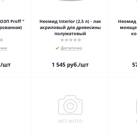
ЗП Proff "
Неомид Interior (2,5 л) - лак
Неомид 6
ированная)
акриловый для древесины
моющее
полуматовый
ко
ичии
Достаточно
.
/шт
1 545
руб.
/шт
5