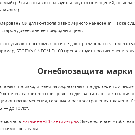
мый»). Если состав используется внутри помещений, он являе
паковке).
колероваными для контроля равномерного нанесения. Также сущ
 старой древесине ее природный цвет.
о отпугивают насекомых, но и не дают размножаться тем, что у
апример, STOPЖУК NEOMID 100 препятствует проникновению жу
Огнебиозащита марки
оповых производителей лакокрасочных продуктов, в том числе
0 лет и выпускает четыре средства для защиты от возгорания 
ии от воспламенения, горения и распространения пламени. Ср
 — до 10 лет.
фе можно в
магазине «33 сантиметра»
. Здесь есть все, чтобы 
ескими составами.