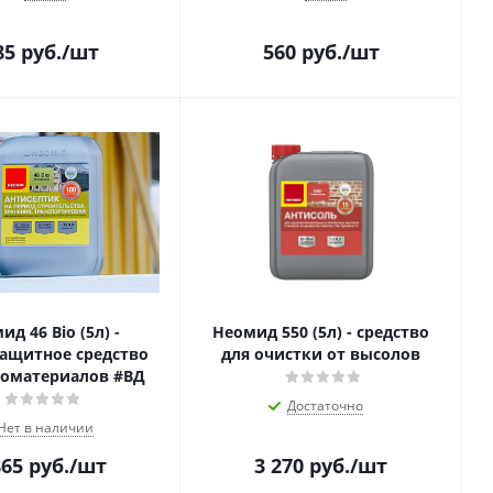
85
руб.
/шт
560
руб.
/шт
ид 46 Bio (5л) -
Неомид 550 (5л) - средство
ащитное средство
для очистки от высолов
ломатериалов #ВД
Достаточно
Нет в наличии
865
руб.
/шт
3 270
руб.
/шт