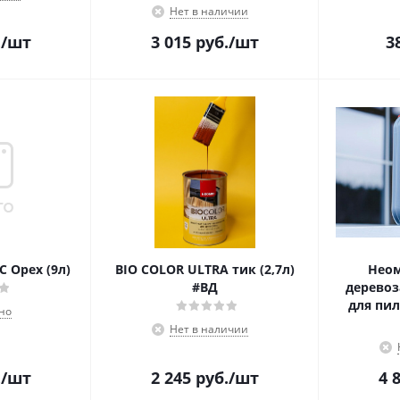
Нет в наличии
.
/шт
3 015
руб.
/шт
3
C Орех (9л)
BIO COLOR ULTRA тик (2,7л)
Неом
#ВД
деревоз
для пи
но
Нет в наличии
.
/шт
2 245
руб.
/шт
4 