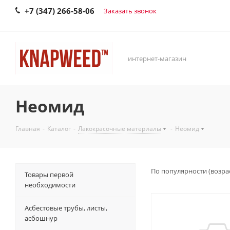
+7 (347) 266-58-06
Заказать звонок
интернет-магазин
Неомид
Главная
-
Каталог
-
Лакокрасочные материалы
-
Неомид
По популярности (возра
Товары первой
необходимости
Асбестовые трубы, листы,
асбошнур