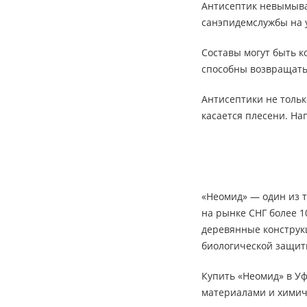
Антисептик невымывае
санэпидемслужбы на у
Составы могут быть 
способны возвращать
Антисептики не тольк
касается плесени. Н
«Неомид» — один из т
на рынке СНГ более 1
деревянные конструкц
биологической защиты
Купить «Неомид» в У
материалами и химич