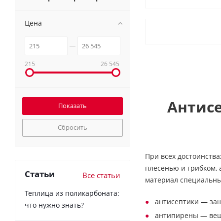
Цена
215
26 545
Антис
Сбросить
При всех достоинств
плесенью и грибком,
Статьи
Все статьи
материал специальны
Теплица из поликарбоната:
антисептики — защ
что нужно знать?
антипирены — вещ