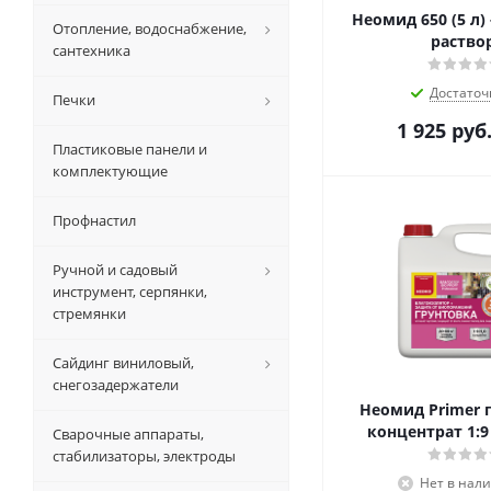
Неомид 650 (5 л
Отопление, водоснабжение,
раство
сантехника
Достаточ
Печки
1 925
руб
Пластиковые панели и
комплектующие
Профнастил
Ручной и садовый
инструмент, серпянки,
стремянки
Сайдинг виниловый,
снегозадержатели
Неомид Primer 
концентрат 1:9
Сварочные аппараты,
стабилизаторы, электроды
Нет в нал