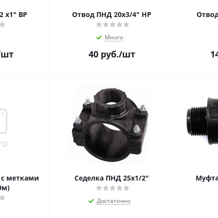
 x1" ВР
Отвод ПНД 20х3/4" НР
Отвод
Много
/шт
40
руб.
/шт
1
Седелка ПНД 25х1/2"
Муфта
0м)
Достаточно