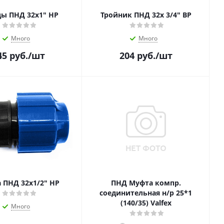
ы ПНД 32х1" НР
Тройник ПНД 32x 3/4" ВР
Много
Много
45
руб.
/шт
204
руб.
/шт
 ПНД 32х1/2" НР
ПНД Муфта компр.
соединительная н/р 25*1
(140/35) Valfex
Много