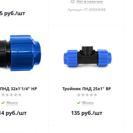
Нет в наличии
Артикул: УТ-00084088
5
руб.
/шт
ПНД 32х1'1/4" НР
Тройник ПНД 25x1" ВР
Много
Много
14
руб.
/шт
135
руб.
/шт