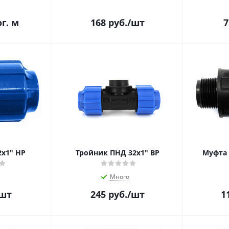
ог. м
168
руб.
/шт
7
х1" НР
Тройник ПНД 32x1" ВР
Муфта 
Много
шт
245
руб.
/шт
1