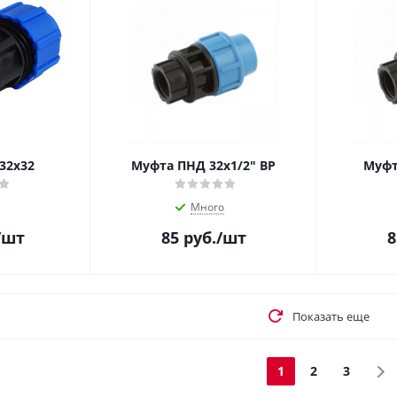
32х32
Муфта ПНД 32х1/2" ВР
Муфт
Много
/шт
85
руб.
/шт
8
Показать еще
1
2
3