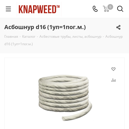
0
Асбошнур d16 (1уп=1пог.м.)
Главная
-
Каталог
-
Асбестовые трубы, листы, асбошнур
-
Асбошнур
d16 (1уп=1пог.м.)