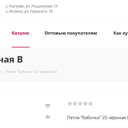
с. Нагаево, ул. Рощинская, 15
с. Иглино, ул. Горького, 16
Каталог
Оптовым покупателям
Как к
ная B
-
Петля "бабочка" 2S чёрнная B
Петля "бабочка" 2S чёрнная 