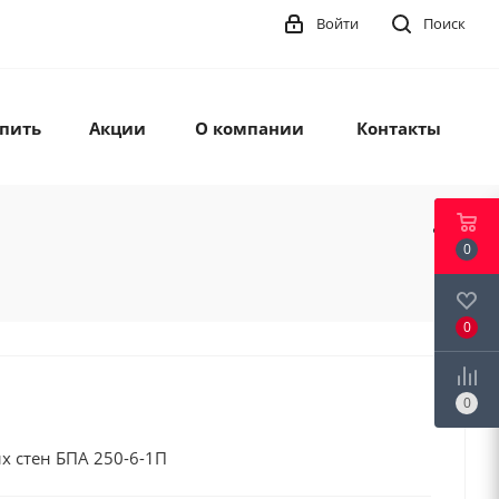
Войти
Поиск
упить
Акции
О компании
Контакты
0
0
0
х стен БПА 250-6-1П