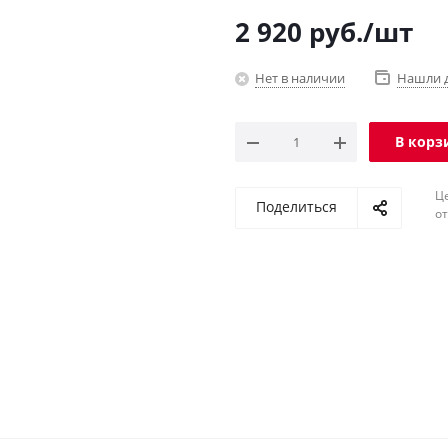
2 920
руб.
/шт
Нет в наличии
Нашли 
В корз
Ц
Поделиться
о